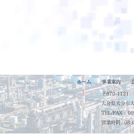
求人案内を確認する
ホーム
​事業案内
〒870-1121
大分県大分市大
TEL/FAX : 0
​営業時間: 08: