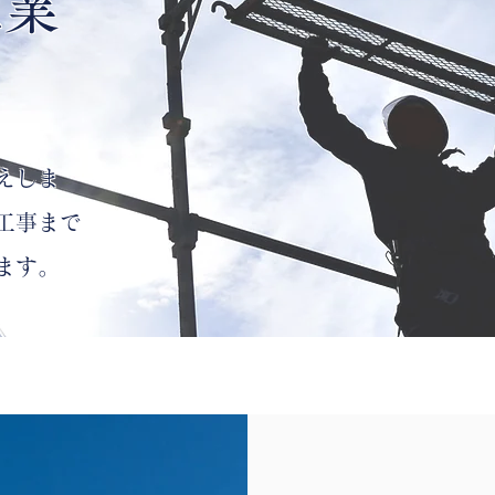
工業
えしま
工事まで
ます。