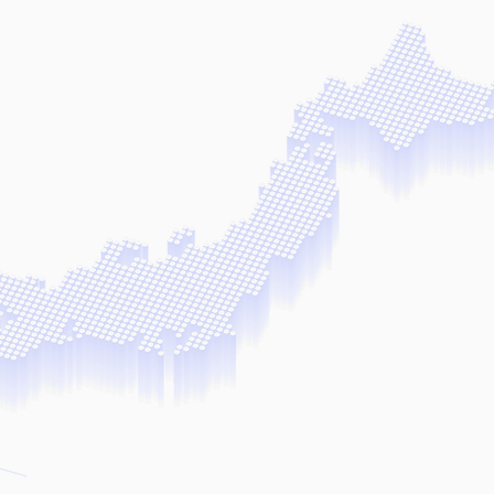
株式会社上勝工業
会社上勝工業では、拠点である大分県のみなら
鉄骨・足場・鍛冶・機械器具設置・プラントの
負っています。
ご要望に幅広くお応え出来るよう、経験豊富な
任を持って「安全第一」をモットーに施工させ
す。
会社案内