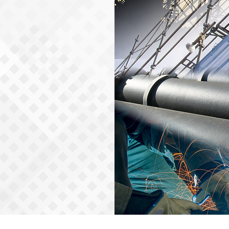
鉄骨構造の建築
ください！
足場
鳶（とび）
鍛冶