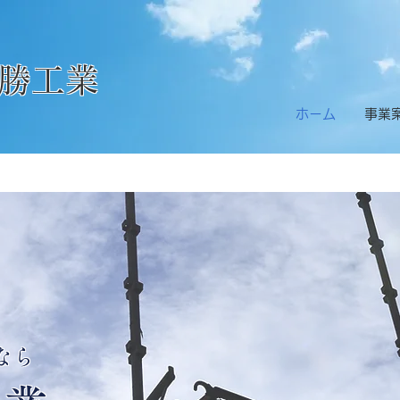
勝工業
ホーム
​事業
なら